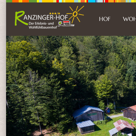
HOF
WOH